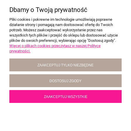
Z WYPEŁNIENIEM Z FALBANKAMI
Dbamy o Twoją prywatność
FILIGRANOWE GAŁĄZKI
Producent:
Szalone nitki
Pliki cookies i pokrewne im technologie umożliwiają poprawne
105,00 zł
działanie strony i pomagają nam dostosować ofertę do Twoich
potrzeb. Możesz zaakceptować wykorzystanie przez nas
wszystkich tych plików i przejść do sklepu lub dostosować użycie
DO KOSZYKA
plików do swoich preferencji, wybierając opcję "Dostosuj zgody".
Więcej o plikach cookies przeczytasz w naszej Polityce
prywatności.
NOWOŚĆ
ZAAKCEPTUJ TYLKO NIEZBĘDNE
DOSTOSUJ ZGODY
ZAAKCEPTUJ WSZYSTKIE