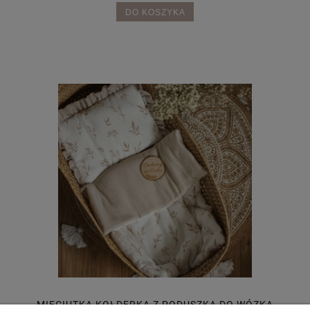
DO KOSZYKA
MIĘCIUTKA KOŁDERKA Z PODUSZKĄ DO WÓZKA