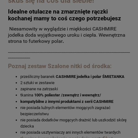
skuś się na coś dla siebie!
Idealne otulacze na zmarznięte rączki
kochanej mamy to coś czego potrzebujesz
Niesamowity w wyglądzie i miękkości CASHMIRE
jodełka doda wyjątkowego uroku i ciepła. Wewnętrzna
strona to futerkowy polar
.
__________________________________________________________________
____________
Poznaj zestaw Szalone nitki od środka:
prześliczny baranek
CASHMIRE jodełka i polar ŚMIETANKA
2 sztuki w zestawie
zapinane na zatrzaski
tkanina
100% poliester /zewnątrz i wewnątrz/
kompatybilne z innymi produktami z serii CASHMIRE
nie posiada luźnych elementów mogących zagrażać
bezpieczeństwu
nie posiada dodatków mogących drażnić lub uszkodzić skórę
dziecka
nie posiada usztywniaczy ani innych elementów twardych