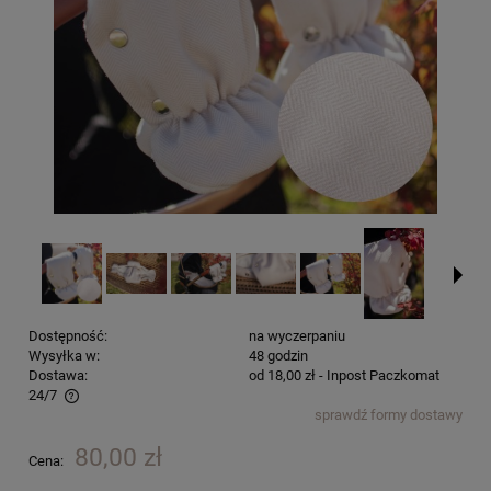
Dostępność:
na wyczerpaniu
Wysyłka w:
48 godzin
Dostawa:
od 18,00 zł
- Inpost Paczkomat
24/7
sprawdź formy dostawy
Cena nie zawiera ewentualnych kosztów płatności
80,00 zł
Cena: