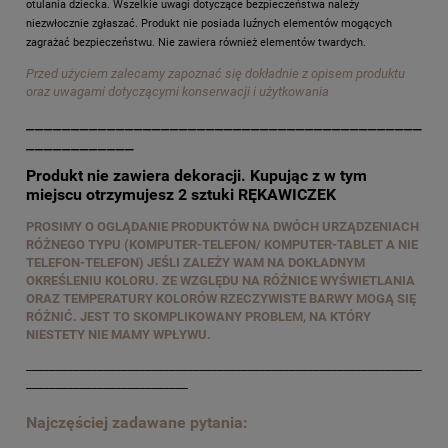
otulania dziecka. Wszelkie uwagi dotyczące bezpieczeństwa należy
niezwłocznie zgłaszać. Produkt nie posiada luźnych elementów mogących
zagrażać bezpieczeństwu. Nie zawiera również elementów twardych.
Przed użyciem zalecamy zapoznać się dokładnie z opisem produktu
oraz uwagami dotyczącymi konserwacji i użytkowania
____________________________________________
____________
Produkt nie zawiera dekoracji. Kupując z w tym
miejscu otrzymujesz 2 sztuki RĘKAWICZEK
PROSIMY O OGLĄDANIE PRODUKTÓW NA DWÓCH URZĄDZENIACH
RÓŻNEGO TYPU (KOMPUTER-TELEFON/ KOMPUTER-TABLET A NIE
TELEFON-TELEFON) JEŚLI ZALEŻY WAM NA DOKŁADNYM
OKREŚLENIU KOLORU. ZE WZGLĘDU NA RÓŻNICE WYŚWIETLANIA
ORAZ TEMPERATURY KOLORÓW RZECZYWISTE BARWY MOGĄ SIĘ
RÓŻNIĆ. JEST TO SKOMPLIKOWANY PROBLEM, NA KTÓRY
NIESTETY NIE MAMY WPŁYWU.
__________________________________________________________________
___________________________
Najczęściej zadawane pytania: