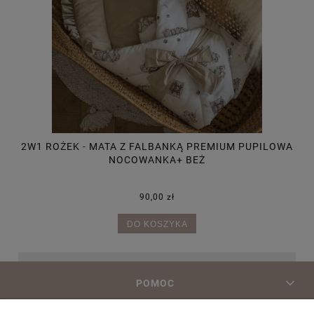
NKA
2W1 ROŻEK - MATA Z FALBANKĄ PREMIUM PUPILOWA
2
NOCOWANKA+ BEŻ
90,00 zł
DO KOSZYKA
POMOC