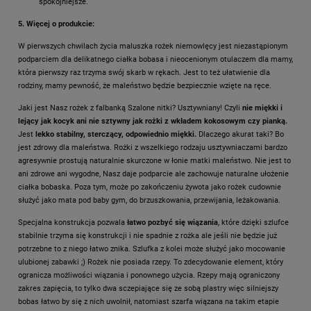
spokojniejsze.
5. Więcej o produkcie:
W pierwszych chwilach życia maluszka rożek niemowlęcy jest niezastąpionym
podparciem dla delikatnego ciałka bobasa i nieocenionym otulaczem dla mamy,
która pierwszy raz trzyma swój skarb w rękach. Jest to też ułatwienie dla
rodziny, mamy pewność, że maleństwo będzie bezpiecznie wzięte na ręce.
Jaki jest Nasz rożek z falbanką Szalone nitki? Usztywniany! Czyli
nie miękki i
lejący jak kocyk ani nie sztywny jak rożki z wkładem kokosowym czy pianką.
Jest
lekko stabilny, sterczący, odpowiednio miękki.
Dlaczego akurat taki? Bo
jest zdrowy dla maleństwa. Rożki z wszelkiego rodzaju usztywniaczami bardzo
agresywnie prostują naturalnie skurczone w łonie matki maleństwo. Nie jest to
ani zdrowe ani wygodne, Nasz daje podparcie ale zachowuje naturalne ułożenie
ciałka bobaska. Poza tym, może po zakończeniu żywota jako rożek cudownie
służyć jako mata pod baby gym, do brzuszkowania, przewijania, leżakowania.
Specjalna konstrukcja pozwala
łatwo pozbyć się wiązania
, które dzięki szlufce
stabilnie trzyma się konstrukcji i nie spadnie z rożka ale jeśli nie będzie już
potrzebne to z niego łatwo znika. Szlufka z kolei może służyć jako mocowanie
ulubionej zabawki ;) Rożek nie posiada rzepy. To zdecydowanie element, który
ogranicza możliwości wiązania i ponownego użycia. Rzepy mają ograniczony
zakres zapięcia, to tylko dwa sczepiające się ze sobą plastry więc silniejszy
bobas łatwo by się z nich uwolnił, natomiast szarfa wiązana na takim etapie