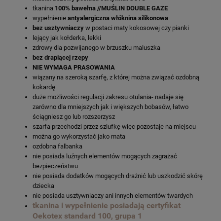
tkanina
100% bawełna //MUŚLIN DOUBLE GAZE
wypełnienie
antyalergiczna włóknina silikonowa
bez usztywniaczy
w postaci maty kokosowej czy pianki
lejący jak kołderka, lekki
zdrowy dla pozwijanego w brzuszku maluszka
bez drapiącej rzepy
NIE WYMAGA PRASOWANIA
wiązany na szeroką szarfę, z której można związać ozdobną
kokardę
duże możliwości regulacji zakresu otulania- nadaje się
zarówno dla mniejszych jak i większych bobasów, łatwo
ściągniesz go lub rozszerzysz
szarfa przechodzi przez szlufkę więc pozostaje na miejscu
można go wykorzystać jako mata
ozdobna falbanka
nie posiada luźnych elementów mogących zagrażać
bezpieczeństwu
nie posiada dodatków mogących drażnić lub uszkodzić skórę
dziecka
nie posiada usztywniaczy ani innych elementów twardych
tkanina i wypełnienie posiadają certyfikat
Oekotex standard 100, grupa 1