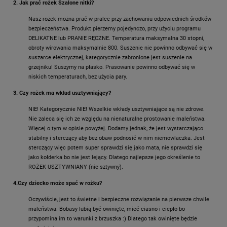
2. Jak prać rożek Szalone nitki?
Nasz rożek można prać w pralce przy zachowaniu odpowiednich środków
bezpieczeństwa. Produkt pierzemy pojedynczo, przy użyciu programu
DELIKATNE lub PRANIE RĘCZNE. Temperatura maksymalna 30 stopni,
obroty wirowania maksymalnie 800. Suszenie nie powinno odbywać się w
suszarce elektrycznej, kategorycznie zabronione jest suszenie na
grzejniku! Suszymy na płasko. Prasowanie powinno odbywać się w
niskich temperaturach, bez użycia pary.
3. Czy rożek ma wkład usztywniający?
NIE! Kategorycznie NIE! Wszelkie wkłady usztywniające są nie zdrowe.
Nie zaleca się ich ze względu na nienaturalne prostowanie maleństwa.
Więcej o tym w opisie powyżej. Dodamy jednak, że jest wystarczająco
stabilny i sterczący aby bez obaw podnosić w nim niemowlaczka. Jest
sterczący więc potem super sprawdzi się jako mata, nie sprawdzi się
jako kołderka bo nie jest lejący. Dlatego najlepsze jego określenie to
ROŻEK USZTYWNIANY (nie sztywny).
4.Czy dziecko może spać w rożku?
Oczywiście, jest to świetne i bezpieczne rozwiązanie na pierwsze chwile
maleństwa. Bobasy lubią być owinięte, mieć ciasno i ciepło bo
przypomina im to warunki z brzuszka :) Dlatego tak owinięte będzie