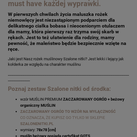
must have każdej wyprawki.
W pierwszych chwilach życia maluszka rożek
niemowlęcy jest niezastąpionym podparciem dla
delikatnego ciałka bobasa i nieocenionym otulaczem
dla mamy, która pierwszy raz trzyma swój skarb w
rękach. Jest to też ułatwienie dla rodziny, mamy
pewność, że maleństwo będzie bezpiecznie wzięte na
ręce.
Jaki jest Nasz rożek muślinowy Szalone nitki? Jest lekki i lejący jak
kołderka ze względu na charakter muślinu
__________________________________________________________________
____________
Poznaj zestaw Szalone nitki od środka:
wzór MUŚLIN PREMIUM
ZACZAROWANY OGRÓD + beżowy
organiczny MUŚLIN
ZACZAROWANY OGRÓD TO WZÓR NA WYŁĄCZNOŚĆ
CO OZNACZA, ŻE KUPISZ GO TYLKO W SKLEPIE
SZALONENITKI.PL
wymiary:
78x78 [cm]
muślin beżowy posiada certyfikat GOTS