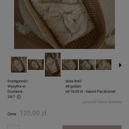
Dostępność:
duża ilość
Wysyłka w:
48 godzin
Dostawa:
od 18,00 zł
- Inpost Paczkomat
24/7
sprawdź formy dostawy
Cena nie zawiera ewentualnych kosztów płatności
120,00 zł
Cena: