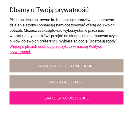
Dbamy o Twoją prywatność
NOWOŚĆ
Pliki cookies i pokrewne im technologie umożliwiają poprawne
działanie strony i pomagają nam dostosować ofertę do Twoich
potrzeb. Możesz zaakceptować wykorzystanie przez nas
wszystkich tych plików i przejść do sklepu lub dostosować użycie
plików do swoich preferencji, wybierając opcję "Dostosuj zgody".
Więcej o plikach cookies przeczytasz w naszej Polityce
prywatności.
ZAAKCEPTUJ TYLKO NIEZBĘDNE
DOSTOSUJ ZGODY
ZAAKCEPTUJ WSZYSTKIE
2W1 ROŻEK - MATA MUŚLIN PREMIUM Z
FALBANKĄ ZAKOCHANE OWIECZKI
Producent:
Szalone nitki