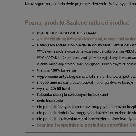
Nasz organizer posiada dwie pojemne kieszenie. Wiązany jest n
_____________________________________________________________
Poznaj produkt Szalone nitki od środka:
KOLOR
BEŻ BOHO Z KULECZKAMI
// kuleczki nie są luźnymi elementami, to wypustki na tk
BAWEŁNA PREMIUM- SANFORYZOWANA I WYGŁADZA
***
Bawełna podstawowa to najwyższego gatunku tkanina PREMIU
WYGŁADZANIU. Dzięki temu zyskuje wiele wyjątkowych właściwości p
włókna widać dopiero z bliskiej odległości. Dodatkowym atutem 
tkanina
100% bawełna
wypełnienie antyalergiczna
włóknina silikonowa- jest sta
mocowanie na sznureczki bawełniane- po dwa w każdym
wymiar
40x60 [cm]
falbanka obszyta ozdobnymi kuleczkami
dwie kieszenie
nie posiada luźnych elementów mogących zagrażać bezp
nie posiada dodatków mogących drażnić lub uszkodzić sk
nie posiada usztywniaczy ani innych elementów twardych
tkanina i wypełnienie posiadają certyfikat Oe