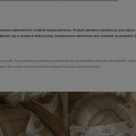
zachowaniu odpowiednich środków bezpieczeństwa. Produkt pierzemy pojedynczo, przy uż
dbywać się w suszarce elektrycznej, kategorycznie zabronione jest suszenie na grzejniku
powyżej. Po wysuszeniu na płasko przywiązać do szczebelków łóżeczka na kokardki. Organi
nia. Nie należy używać produktu niezgodnie z jego przeznaczeniem.