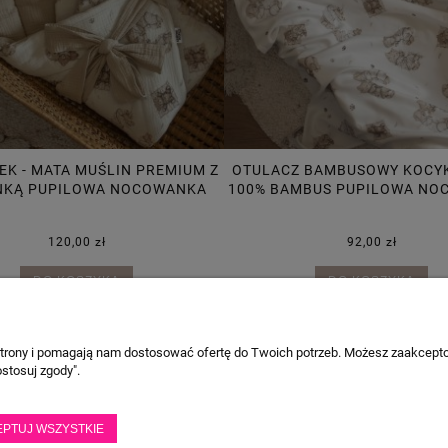
EK - MATA MUŚLIN PREMIUM Z
OTULACZ BAMBUSOWY KOCYK
NKĄ PUPILOWA NOCOWANKA
100% BAMBUS PUPILOWA N
120,00 zł
92,00 zł
DO KOSZYKA
DO KOSZYKA
 strony i pomagają nam dostosować ofertę do Twoich potrzeb. Możesz zaakcepto
stosuj zgody".
PŁATNOŚCI I DOSTAWA
INFORMACJE
Formy płatności
Polityka prywat
Czas i koszty dostawy
Regulamin Vouc
EPTUJ WSZYSTKIE
Odbiór osobisty
Regulamin skle