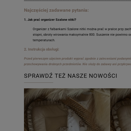
Najczęściej zadawane pytania:
1. Jak prać organizer Szalone nitki?
Organizer z falbankami Szalone nitki można prać w pralce przy 
stopni, obroty wirowania maksymalnie 800. Suszenie nie powinno o
temperaturach.
2. Instrukcja obsługi:
Przed pierwszym użyciem produkt wyprać zgodnie z zaleceniami podanymi 
przechowywania drobnych przedmiotów. Nie służy do zabawy ani przykrywa
SPRAWDŹ TEŻ NASZE NOWOŚCI