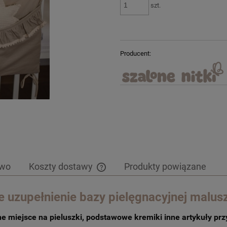
szt.
Producent:
two
Koszty dostawy
Produkty powiązane
Cena nie zawiera ewentualnych kosztów
ne uzupełnienie bazy
pielęgnacyjnej malus
płatności
e miejsce na pieluszki, podstawowe kremiki inne artykuły prz