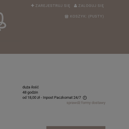
ZAREJESTRUJ SIĘ
ZALOGUJ SIĘ
KOSZYK:
(PUSTY)
duża ilość
48 godzin
od 18,00 zł
- Inpost Paczkomat 24/7
sprawdź formy dostawy
Cena nie zawiera ewentualnych kosztów
płatności