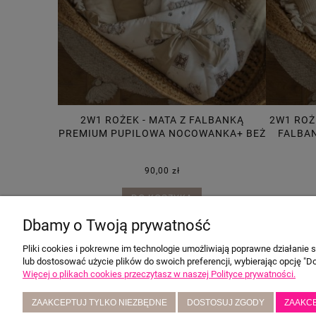
M PUPILOWA
2W1 ROŻEK - MATA Z FALBANKĄ
2W1 ROŻ
Ż
PREMIUM PUPILOWA NOCOWANKA+ BEŻ
FALBA
90,00 zł
DO KOSZYKA
Dbamy o Twoją prywatność
Pliki cookies i pokrewne im technologie umożliwiają poprawne działanie
lub dostosować użycie plików do swoich preferencji, wybierając opcję "Do
POMOC
MOJE KONTO
Więcej o plikach cookies przeczytasz w naszej Polityce prywatności.
Zwroty i reklamacje
Twoje zamówienia
Do pobrania
Ustawienia konta
ZAAKCEPTUJ TYLKO NIEZBĘDNE
DOSTOSUJ ZGODY
ZAAKC
problem techniczny z paczkomatem
Przechowalnia