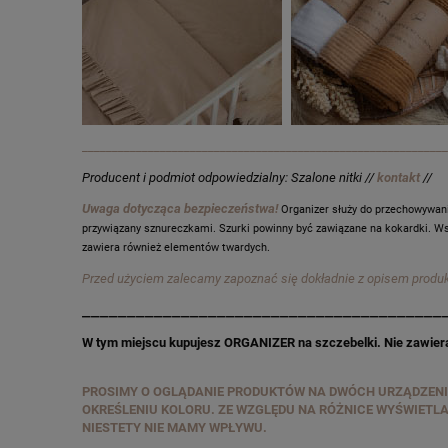
_____________________________________________________________
Producent i podmiot odpowiedzialny: Szalone nitki //
kontakt
//
Uwaga dotycząca bezpieczeństwa!
Organizer służy do przechowywani
przywiązany sznureczkami. Szurki powinny być zawiązane na kokardki. W
zawiera również elementów twardych.
Przed użyciem zalecamy zapoznać się dokładnie z opisem produ
________________________________________
W tym miejscu kupujesz ORGANIZER na szczebelki. Nie zawiera
PROSIMY O OGLĄDANIE PRODUKTÓW NA DWÓCH URZĄDZENIA
OKREŚLENIU KOLORU. ZE WZGLĘDU NA RÓŻNICE WYŚWIETL
NIESTETY NIE MAMY WPŁYWU.
_____________________________________________________________