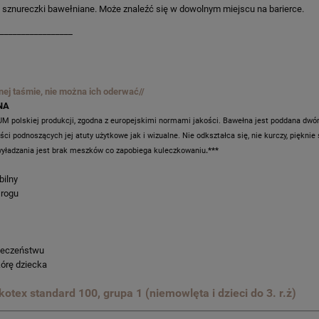
a sznureczki bawełniane. Może znaleźć się w dowolnym miejscu na barierce.
_________________
anej taśmie, nie można ich oderwać//
NA
M polskiej produkcji, zgodna z europejskimi normami jakości. Bawełna jest poddana d
odnoszących jej atuty użytkowe jak i wizualne. Nie odkształca się, nie kurczy, pięknie s
wyładzania jest brak meszków co zapobiega kuleczkowaniu
.***
bilny
 rogu
ieczeństwu
órę dziecka
kotex standard 100, grupa 1 (niemowlęta i dzieci do 3. r.ż)