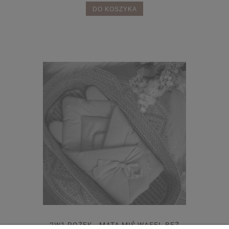
DO KOSZYKA
2W1 ROŻEK - MATA MIŚ WAFEL BEŻ