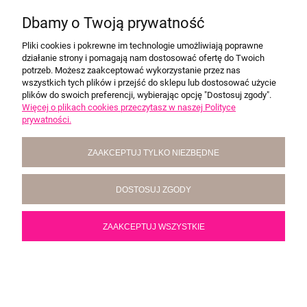
Dbamy o Twoją prywatność
Producent:
Szalone nitki
Pliki cookies i pokrewne im technologie umożliwiają poprawne
85,00 zł
działanie strony i pomagają nam dostosować ofertę do Twoich
potrzeb. Możesz zaakceptować wykorzystanie przez nas
wszystkich tych plików i przejść do sklepu lub dostosować użycie
POWIADOM O DOSTĘPNOŚCI
plików do swoich preferencji, wybierając opcję "Dostosuj zgody".
Więcej o plikach cookies przeczytasz w naszej Polityce
prywatności.
ZAAKCEPTUJ TYLKO NIEZBĘDNE
DOSTOSUJ ZGODY
ZAAKCEPTUJ WSZYSTKIE