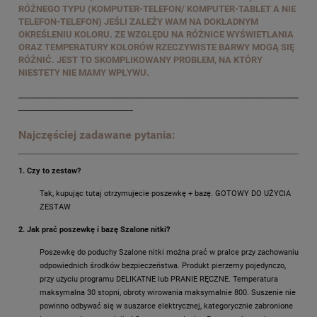
RÓŻNEGO TYPU (KOMPUTER-TELEFON/ KOMPUTER-TABLET A NIE
TELEFON-TELEFON) JEŚLI ZALEŻY WAM NA DOKŁADNYM
OKREŚLENIU KOLORU. ZE WZGLĘDU NA RÓŻNICE WYŚWIETLANIA
ORAZ TEMPERATURY KOLORÓW RZECZYWISTE BARWY MOGĄ SIĘ
RÓŻNIĆ. JEST TO SKOMPLIKOWANY PROBLEM, NA KTÓRY
NIESTETY NIE MAMY WPŁYWU.
__________________________________________________________________
___________________________
Najczęściej zadawane pytania:
1. Czy to zestaw?
Tak, kupując tutaj otrzymujecie poszewkę + bazę. GOTOWY DO UŻYCIA
ZESTAW
2. Jak prać poszewkę i bazę Szalone nitki?
Poszewkę do poduchy Szalone nitki można prać w pralce przy zachowaniu
odpowiednich środków bezpieczeństwa. Produkt pierzemy pojedynczo,
przy użyciu programu DELIKATNE lub PRANIE RĘCZNE. Temperatura
maksymalna 30 stopni, obroty wirowania maksymalnie 800. Suszenie nie
powinno odbywać się w suszarce elektrycznej, kategorycznie zabronione