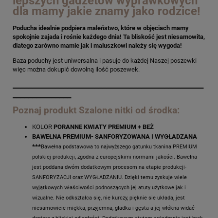
lepszych gadżetów wyprawkowych
dla mamy jakie znamy jako rodzice!
Poducha idealnie podpiera maleństwo, które w objęciach mamy
spokojnie zajada i rośnie każdego dnia! Ta bliskość jest niesamowita,
dlatego zarówno mamie jak i maluszkowi należy się wygoda!
Baza poduchy jest uniwersalna i pasuje do każdej Naszej poszewki
więc można dokupić dowolną ilość poszewek.
_________________________________________________
_______________
Poznaj produkt Szalone nitki od środka:
KOLOR
PORANNE KWIATY PREMIUM + BEŻ
BAWEŁNA PREMIUM- SANFORYZOWANA I WYGŁADZANA
***
Bawełna podstawowa to najwyższego gatunku tkanina PREMIUM
polskiej produkcji, zgodna z europejskimi normami jakości. Bawełna
jest poddana dwóm dodatkowym procesom na etapie produkcji-
SANFORYZACJI oraz WYGŁADZANIU. Dzięki temu zyskuje wiele
wyjątkowych właściwości podnoszących jej atuty użytkowe jak i
wizualne. Nie odkształca się, nie kurczy, pięknie sie układa, jest
niesamowicie miękka, przyjemna, gładka i gęsta a jej włókna widać