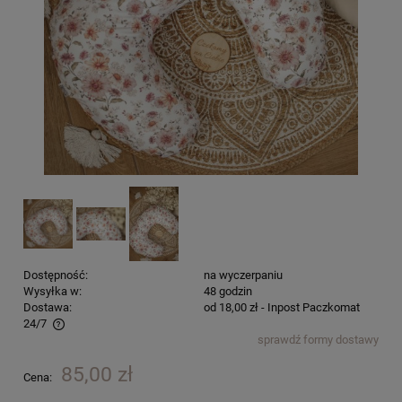
Dostępność:
na wyczerpaniu
Wysyłka w:
48 godzin
Dostawa:
od 18,00 zł
- Inpost Paczkomat
24/7
sprawdź formy dostawy
Cena nie zawiera ewentualnych kosztów płatności
85,00 zł
Cena: