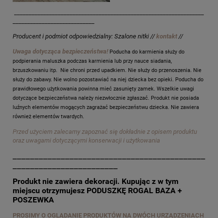
_________________________________________________________________
____________________________
Producent i podmiot odpowiedzialny: Szalone nitki //
kontakt
//
Uwaga dotycząca bezpieczeństwa!
Poducha do karmienia służy do
podpierania maluszka podczas karmienia lub przy nauce siadania,
brzuszkowaniu itp. Nie chroni przed upadkiem. Nie służy do przenoszenia. Nie
służy do zabawy. Nie wolno pozostawiać na niej dziecka bez opieki. Poducha do
prawidłowego użytkowania powinna mieć zasunięty zamek. Wszelkie uwagi
dotyczące bezpieczeństwa należy niezwłocznie zgłaszać. Produkt nie posiada
luźnych elementów mogących zagrażać bezpieczeństwu dziecka. Nie zawiera
również elementów twardych.
Przed użyciem zalecamy zapoznać się dokładnie z opisem produktu
oraz uwagami dotyczącymi konserwacji i użytkowania
____________________________________________
________________________
Produkt nie zawiera dekoracji. Kupując z w tym
miejscu otrzymujesz PODUSZKĘ ROGAL BAZA +
POSZEWKA
PROSIMY O OGLĄDANIE PRODUKTÓW NA DWÓCH URZĄDZENIACH