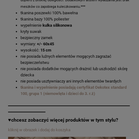
dopiero z bliskiej odległości. Dodatkowym atutem wyładzania jest brak
meszków co zapobiega kuleczkowaniu
.***
tkanina poszewki 100% bawełna
tkanina bazy 100% poliester
wypełnienie
kulka silikonowa
kryty suwak
bezpieczny zamek
wymiary:
+/- 60x45
wysokość:
15 cm
nie posiada luźnych elementów mogących zagrażać
bezpieczeństwu
nie posiada dodatków mogących drażnić lub uszkodzić skórę
dziecka
nie posiada usztywniaczy ani innych elementów twardych
tkanina i wypełnienie posiadają certyfikat Oekotex standard
100, grupa 1 (niemowlęta i dzieci do 3. r.ż)
_________________________________________________
_______________
♥chcesz zobaczyć więcej produktów w tym stylu?
kliknij w obrazek i dodaj do koszyka