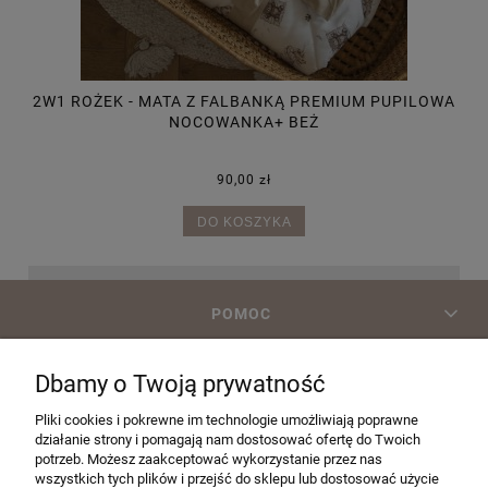
NKA
2W1 ROŻEK - MATA Z FALBANKĄ PREMIUM PUPILOWA
2
NOCOWANKA+ BEŻ
90,00 zł
DO KOSZYKA
POMOC
Dbamy o Twoją prywatność
MOJE KONTO
Pliki cookies i pokrewne im technologie umożliwiają poprawne
działanie strony i pomagają nam dostosować ofertę do Twoich
PŁATNOŚCI I DOSTAWA
potrzeb. Możesz zaakceptować wykorzystanie przez nas
wszystkich tych plików i przejść do sklepu lub dostosować użycie