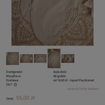
Dostępność:
duża ilość
Wysyłka w:
48 godzin
Dostawa:
od 18,00 zł
- Inpost Paczkomat
24/7
sprawdź formy dostawy
Cena nie zawiera ewentualnych kosztów płatności
55,00 zł
Cena: