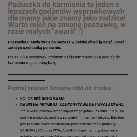
Poduszka do karmienia to jeden z
lepszych gadżetów wyprawkowych
dla mamy jakie znamy jako rodzice!
Warto mieć na zmianę poszewkę, w
razie małych "awarii" :)
Poszewka ułatwia życie bo możesz w każdej chwili ją zdjąć, uprać i
założyć czyściutką ponownie.
Mając kilka poszewek, drobnym gadżetem masz kilka poduch do
karmienia mając jedną bazę
_________________________________________________
_______________
Poznaj produkt Szalone nitki od środka:
KOLOR
BEŻ BOHO BASIC
BAWEŁNA PREMIUM- SANFORYZOWANA I WYGŁADZANA
***
Bawełna podstawowa to najwyższego gatunku tkanina PREMIUM
polskiej produkcji, zgodna z europejskimi normami jakości. Bawełna
jest poddana dwóm dodatkowym procesom na etapie produkcji-
SANFORYZACJI oraz WYGŁADZANIU. Dzięki temu zyskuje wiele
wyjątkowych właściwości podnoszących jej atuty użytkowe jak i