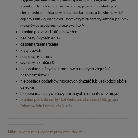
wizualne. Nie odkształca się, nie kurczy, pięknie sie układa, jest
niesamowicie miękka, przyjemna, gładka i gęsta a jej włókna widać
dopiero z bliskiej odległości. Dodatkowym atutem wyładzania jest brak
meszków co zapobiega kuleczkowaniu
.***
tkanina poszewki 100% bawełna
bez bazy (wypełnienia)
ozdobna taśma tkana
kryty suwak
bezpieczny zamek
wymiary:
+/- 60x45
nie posiada luźnych elementów mogących zagrażać
bezpieczeństwu
nie posiada dodatków mogących drażnić lub uszkodzić skórę
dziecka
nie posiada usztywniaczy ani innych elementów twardych
tkanina posiada certyfikat Oekotex standard 100, grupa 1
(niemowlęta i dzieci do 3. r.ż)
_________________________________________________
______________
kliknij w obrazek i wybierz przydatne dodatki