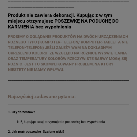
________________________
Produkt nie zawiera dekoracji. Kupując z w tym
miejscu otrzymujesz POSZEWKĘ NA PODUCHĘ DO
KARMIENIA bez wypełnienia
PROSIMY O OGLĄDANIE PRODUKTÓW NA DWÓCH URZĄDZENIACH
RÓŻNEGO TYPU (KOMPUTER-TELEFON/ KOMPUTER-TABLET A NIE
TELEFON-TELEFON) JEŚLI ZALEŻY WAM NA DOKŁADNYM
OKREŚLENIU KOLORU. ZE WZGLĘDU NA RÓŻNICE WYŚWIETLANIA
ORAZ TEMPERATURY KOLORÓW RZECZYWISTE BARWY MOGĄ SIĘ
RÓŻNIĆ. JEST TO SKOMPLIKOWANY PROBLEM, NA KTÓRY
NIESTETY NIE MAMY WPŁYWU.
__________________________________________________________________
___________________________
Najczęściej zadawane pytania:
1. Czy to zestaw?
NIE, kupując tutaj otrzymujecie poszewkę bez wypełnienia
2. Jak prać poszewkę Szalone nitki?